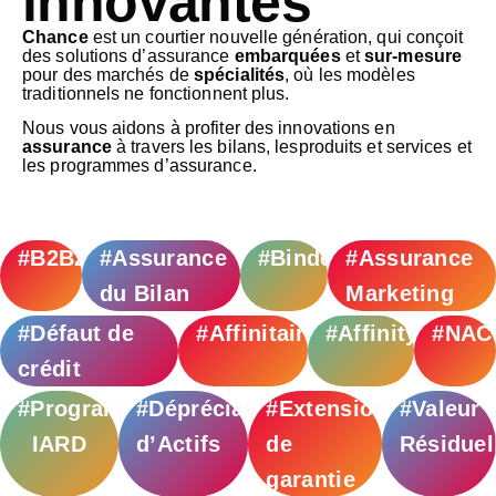
innovantes
Chance
est un courtier nouvelle génération, qui conçoit
des solutions d’assurance
embarquées
et
sur-mesure
pour des marchés de
spécialités
, où les modèles
traditionnels ne fonctionnent plus.
Nous vous aidons à profiter des innovations en
assurance
à travers les bilans, lesproduits et services et
les programmes d’assurance.
#B2B2C
#Assurance
#Binders
#Assurance
du Bilan
Marketing
#Défaut de
#Affinitaire
#Affinity
#NAC
crédit
#Programmes
#Dépréciation
#Extension
#Valeur
IARD
d’Actifs
de
Résiduel
garantie