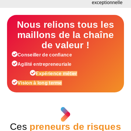
exceptionnelle
Nous relions tous les
maillons de la chaîne
de valeur !
Conseiller de confiance
Agilité entrepreneuriale
Expérience métier
Vision à long terme
Ces
preneurs de risques