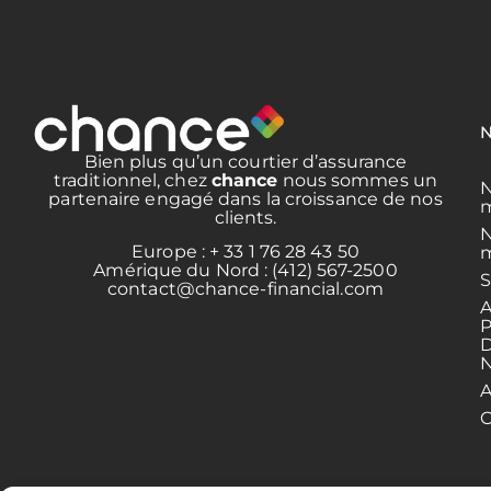
N
Bien plus qu’un courtier d’assurance
traditionnel, chez
chance
nous sommes un
N
partenaire engagé dans la croissance de nos
m
clients.
N
Europe : + 33 1 76 28 43 50
m
Amérique du Nord : (412) 567-2500
S
contact@chance-financial.com
A
C